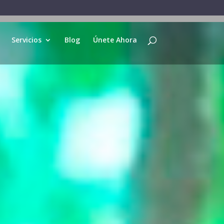
Servicios
Blog
Únete Ahora