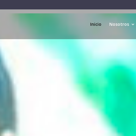
Inicio
Nosotros